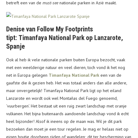
betreft een van de
must-see
nationale parken in Azië maakt.
Denise van Follow My Footprints
tipt: Timanfaya National Park op Lanzarote,
Spanje
Ook al heb ik vele nationale parken buiten Europa bezocht, vaak
met een weelderige natuur en veel dieren, toch vond ik het nog
net in Europa gelegen
Timanfaya National Park
een van de
gaafste die ik gezien heb. Het was totaal anders dan alle andere,
maar onvergetelijk! Timanfaya National Park ligt op het eiland
Lanzarote en wordt ook wel Montañas del Fuego genoemd,
‘vuurbergen’. Het bestaat uit een ruig zwart landschap met oranje
vulkanen. Het bijna buitenaards aandoende landschap vond ik echt
heel bijzonder! Alsof ik ineens op de maan was. Wil je dit park
bezoeken dan moet je een tour regelen. Je mag er helaas niet op
eigen houtje doorheen rijden of wandelen; dit ter bescherming van