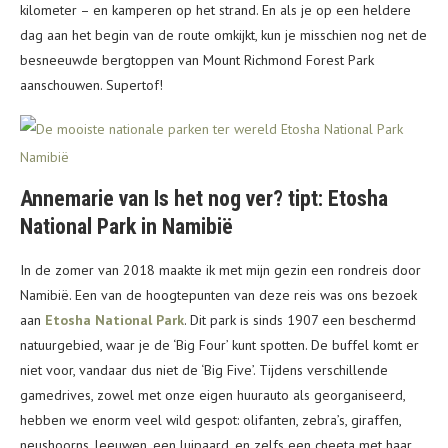
kilometer – en kamperen op het strand. En als je op een heldere
dag aan het begin van de route omkijkt, kun je misschien nog net de
besneeuwde bergtoppen van Mount Richmond Forest Park
aanschouwen. Supertof!
Annemarie van Is het nog ver? tipt: Etosha
National Park in Namibië
In de zomer van 2018 maakte ik met mijn gezin een rondreis door
Namibië. Een van de hoogtepunten van deze reis was ons bezoek
aan
Etosha National Park
. Dit park is sinds 1907 een beschermd
natuurgebied, waar je de ‘Big Four’ kunt spotten. De buffel komt er
niet voor, vandaar dus niet de ‘Big Five’. Tijdens verschillende
gamedrives, zowel met onze eigen huurauto als georganiseerd,
hebben we enorm veel wild gespot: olifanten, zebra’s, giraffen,
neushoorns, leeuwen, een luipaard, en zelfs een cheeta met haar