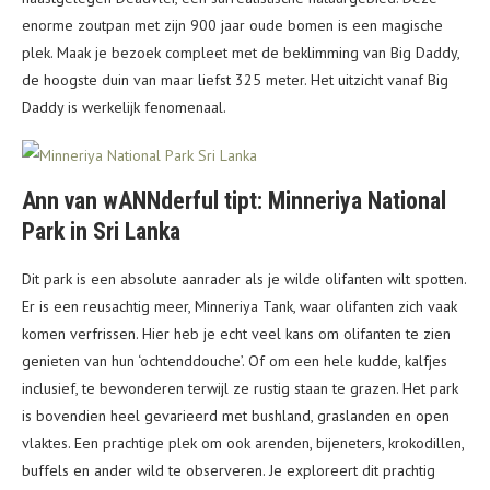
enorme zoutpan met zijn 900 jaar oude bomen is een magische
plek. Maak je bezoek compleet met de beklimming van Big Daddy,
de hoogste duin van maar liefst 325 meter. Het uitzicht vanaf Big
Daddy is werkelijk fenomenaal.
Ann van wANNderful tipt: Minneriya National
Park in Sri Lanka
Dit park is een absolute aanrader als je wilde olifanten wilt spotten.
Er is een reusachtig meer, Minneriya Tank, waar olifanten zich vaak
komen verfrissen. Hier heb je echt veel kans om olifanten te zien
genieten van hun ‘ochtenddouche’. Of om een hele kudde, kalfjes
inclusief, te bewonderen terwijl ze rustig staan te grazen. Het park
is bovendien heel gevarieerd met bushland, graslanden en open
vlaktes. Een prachtige plek om ook arenden, bijeneters, krokodillen,
buffels en ander wild te observeren. Je exploreert dit prachtig