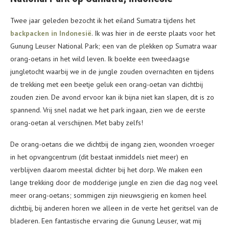
Twee jaar geleden bezocht ik het eiland Sumatra tijdens het
backpacken in Indonesië
. Ik was hier in de eerste plaats voor het
Gunung Leuser National Park; een van de plekken op Sumatra waar
orang-oetans in het wild leven. Ik boekte een tweedaagse
jungletocht waarbij we in de jungle zouden overnachten en tijdens
de trekking met een beetje geluk een orang-oetan van dichtbij
zouden zien. De avond ervoor kan ik bijna niet kan slapen, dit is zo
spannend. Vrij snel nadat we het park ingaan, zien we de eerste
orang-oetan al verschijnen. Met baby zelfs!
De orang-oetans die we dichtbij de ingang zien, woonden vroeger
in het opvangcentrum (dit bestaat inmiddels niet meer) en
verblijven daarom meestal dichter bij het dorp. We maken een
lange trekking door de modderige jungle en zien die dag nog veel
meer orang-oetans; sommigen zijn nieuwsgierig en komen heel
dichtbij, bij anderen horen we alleen in de verte het geritsel van de
bladeren. Een fantastische ervaring die Gunung Leuser, wat mij