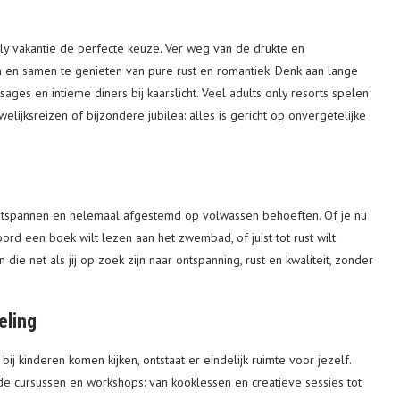
 only vakantie de perfecte keuze. Ver weg van de drukte en
 en samen te genieten van pure rust en romantiek. Denk aan lange
es en intieme diners bij kaarslicht. Veel adults only resorts spelen
lijksreizen of bijzondere jubilea: alles is gericht op onvergetelijke
ontspannen en helemaal afgestemd op volwassen behoeften. Of je nu
rd een boek wilt lezen aan het zwembad, of juist tot rust wilt
e net als jij op zoek zijn naar ontspanning, rust en kwaliteit, zonder
eling
j kinderen komen kijken, ontstaat er eindelijk ruimte voor jezelf.
nde cursussen en workshops: van kooklessen en creatieve sessies tot