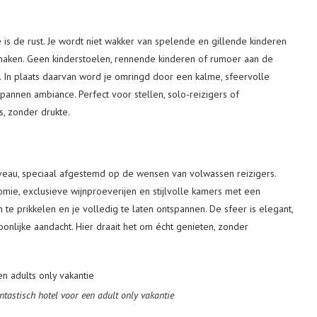
 is de rust. Je wordt niet wakker van spelende en gillende kinderen
maken. Geen kinderstoelen, rennende kinderen of rumoer aan de
s. In plaats daarvan word je omringd door een kalme, sfeervolle
nnen ambiance. Perfect voor stellen, solo-reizigers of
s, zonder drukte.
niveau, speciaal afgestemd op de wensen van volwassen reizigers.
nomie, exclusieve wijnproeverijen en stijlvolle kamers met een
te prikkelen en je volledig te laten ontspannen. De sfeer is elegant,
oonlijke aandacht. Hier draait het om écht genieten, zonder
ntastisch hotel voor een adult only vakantie