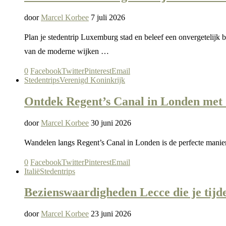
door
Marcel Korbee
7 juli 2026
Plan je stedentrip Luxemburg stad en beleef een onvergetelijk
van de moderne wijken …
0
Facebook
Twitter
Pinterest
Email
Stedentrips
Verenigd Koninkrijk
Ontdek Regent’s Canal in Londen met 
door
Marcel Korbee
30 juni 2026
Wandelen langs Regent’s Canal in Londen is de perfecte manier
0
Facebook
Twitter
Pinterest
Email
Italië
Stedentrips
Bezienswaardigheden Lecce die je tijd
door
Marcel Korbee
23 juni 2026