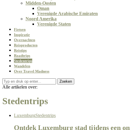
Midden-Oosten
Oman
Verenigde Arabische Emiraten
Noord Amerika
Verenigde Staten
Fietsen
Inspiratie
Overnachten
Reisproducten
Reistips
Roadtrips
Stedentrips
Wandelen
Over Travel Madness
Zoeken
Alle artikelen over:
Stedentrips
Luxemburg
Stedentrips
Ontdek Luxemburg stad tijdens een onv