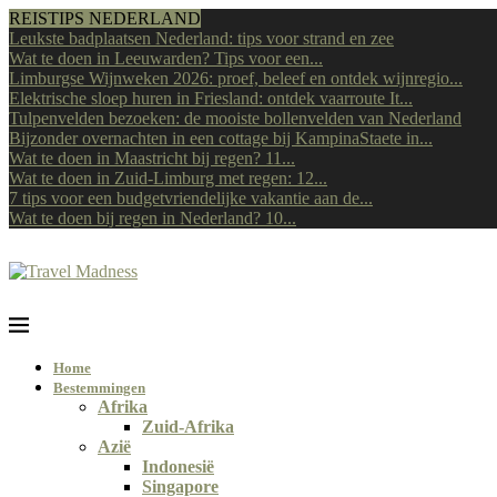
REISTIPS NEDERLAND
Leukste badplaatsen Nederland: tips voor strand en zee
Wat te doen in Leeuwarden? Tips voor een...
Limburgse Wijnweken 2026: proef, beleef en ontdek wijnregio...
Elektrische sloep huren in Friesland: ontdek vaarroute It...
Tulpenvelden bezoeken: de mooiste bollenvelden van Nederland
Bijzonder overnachten in een cottage bij KampinaStaete in...
Wat te doen in Maastricht bij regen? 11...
Wat te doen in Zuid-Limburg met regen: 12...
7 tips voor een budgetvriendelijke vakantie aan de...
Wat te doen bij regen in Nederland? 10...
Home
Bestemmingen
Afrika
Zuid-Afrika
Azië
Indonesië
Singapore