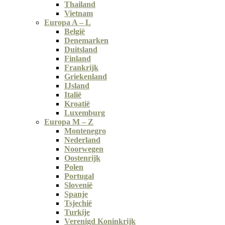
Thailand
Vietnam
Europa A – L
België
Denemarken
Duitsland
Finland
Frankrijk
Griekenland
IJsland
Italië
Kroatië
Luxemburg
Europa M – Z
Montenegro
Nederland
Noorwegen
Oostenrijk
Polen
Portugal
Slovenië
Spanje
Tsjechië
Turkije
Verenigd Koninkrijk