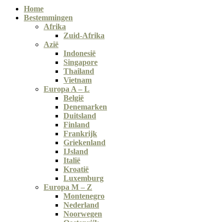
Home
Bestemmingen
Afrika
Zuid-Afrika
Azië
Indonesië
Singapore
Thailand
Vietnam
Europa A – L
België
Denemarken
Duitsland
Finland
Frankrijk
Griekenland
IJsland
Italië
Kroatië
Luxemburg
Europa M – Z
Montenegro
Nederland
Noorwegen