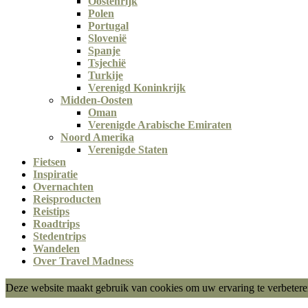
Oostenrijk
Polen
Portugal
Slovenië
Spanje
Tsjechië
Turkije
Verenigd Koninkrijk
Midden-Oosten
Oman
Verenigde Arabische Emiraten
Noord Amerika
Verenigde Staten
Fietsen
Inspiratie
Overnachten
Reisproducten
Reistips
Roadtrips
Stedentrips
Wandelen
Over Travel Madness
Deze website maakt gebruik van cookies om uw ervaring te verbeteren.