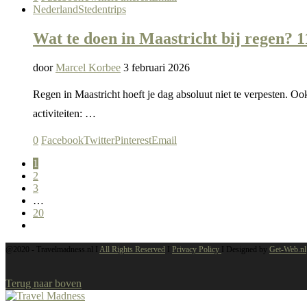
Nederland
Stedentrips
Wat te doen in Maastricht bij regen? 1
door
Marcel Korbee
3 februari 2026
Regen in Maastricht hoeft je dag absoluut niet te verpesten. Oo
activiteiten: …
0
Facebook
Twitter
Pinterest
Email
1
2
3
…
20
@2020 -
Travelmadness.nl I
All Rights Reserved
I
Privacy Policy
I Designed by
Get-Web.nl
Terug naar boven