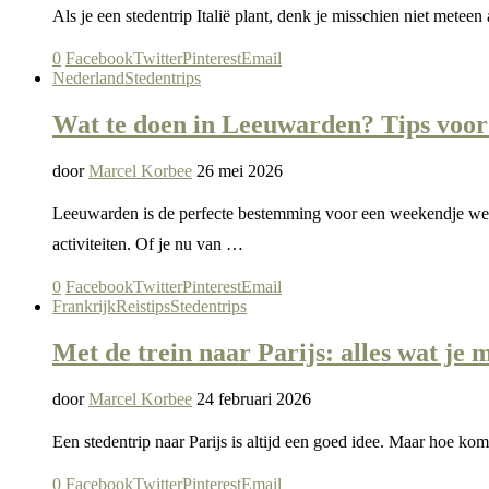
Als je een stedentrip Italië plant, denk je misschien niet met
0
Facebook
Twitter
Pinterest
Email
Nederland
Stedentrips
Wat te doen in Leeuwarden? Tips voor
door
Marcel Korbee
26 mei 2026
Leeuwarden is de perfecte bestemming voor een weekendje weg i
activiteiten. Of je nu van …
0
Facebook
Twitter
Pinterest
Email
Frankrijk
Reistips
Stedentrips
Met de trein naar Parijs: alles wat je
door
Marcel Korbee
24 februari 2026
Een stedentrip naar Parijs is altijd een goed idee. Maar hoe k
0
Facebook
Twitter
Pinterest
Email