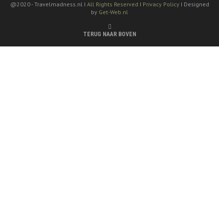
@2020 -
Travelmadness.nl I
All Rights Reserved
I
Privacy Policy
I Designed
by
Get-Web.nl
TERUG NAAR BOVEN