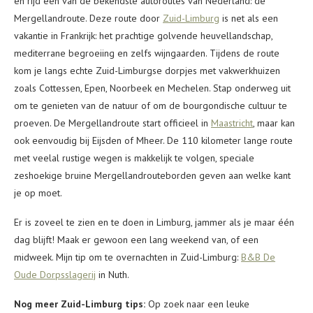
en rijd een van de bekendste autoroutes van Nederland: de
Mergellandroute. Deze route door
Zuid-Limburg
is net als een
vakantie in Frankrijk: het prachtige golvende heuvellandschap,
mediterrane begroeiing en zelfs wijngaarden. Tijdens de route
kom je langs echte Zuid-Limburgse dorpjes met vakwerkhuizen
zoals Cottessen, Epen, Noorbeek en Mechelen. Stap onderweg uit
om te genieten van de natuur of om de bourgondische cultuur te
proeven. De Mergellandroute start officieel in
Maastricht
, maar kan
ook eenvoudig bij Eijsden of Mheer. De 110 kilometer lange route
met veelal rustige wegen is makkelijk te volgen, speciale
zeshoekige bruine Mergellandrouteborden geven aan welke kant
je op moet.
Er is zoveel te zien en te doen in Limburg, jammer als je maar één
dag blijft! Maak er gewoon een lang weekend van, of een
midweek. Mijn tip om te overnachten in Zuid-Limburg:
B&B De
Oude Dorpsslagerij
in Nuth.
Nog meer Zuid-Limburg tips:
Op zoek naar een leuke