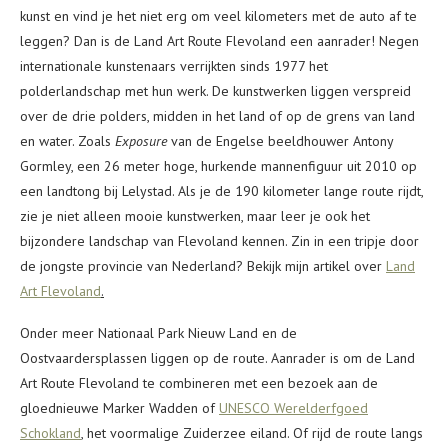
kunst en vind je het niet erg om veel kilometers met de auto af te
leggen? Dan is de Land Art Route Flevoland een aanrader! Negen
internationale kunstenaars verrijkten sinds 1977 het
polderlandschap met hun werk. De kunstwerken liggen verspreid
over de drie polders, midden in het land of op de grens van land
en water. Zoals
Exposure
van de Engelse beeldhouwer Antony
Gormley, een 26 meter hoge, hurkende mannenfiguur uit 2010 op
een landtong bij Lelystad. Als je de 190 kilometer lange route rijdt,
zie je niet alleen mooie kunstwerken, maar leer je ook het
bijzondere landschap van Flevoland kennen. Zin in een tripje door
de jongste provincie van Nederland? Bekijk mijn artikel over
Land
Art Flevoland
.
Onder meer Nationaal Park Nieuw Land en de
Oostvaardersplassen liggen op de route. Aanrader is om de Land
Art Route Flevoland te combineren met een bezoek aan de
gloednieuwe Marker Wadden of
UNESCO Werelderfgoed
Schokland
, het voormalige Zuiderzee eiland. Of rijd de route langs