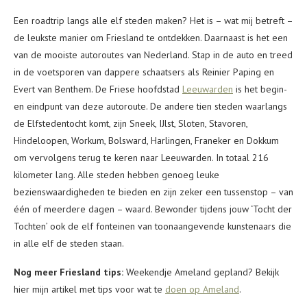
Een roadtrip langs alle elf steden maken? Het is – wat mij betreft –
de leukste manier om Friesland te ontdekken. Daarnaast is het een
van de mooiste autoroutes van Nederland. Stap in de auto en treed
in de voetsporen van dappere schaatsers als Reinier Paping en
Evert van Benthem. De Friese hoofdstad
Leeuwarden
is het begin-
en eindpunt van deze autoroute. De andere tien steden waarlangs
de Elfstedentocht komt, zijn Sneek, IJlst, Sloten, Stavoren,
Hindeloopen, Workum, Bolsward, Harlingen, Franeker en Dokkum
om vervolgens terug te keren naar Leeuwarden. In totaal 216
kilometer lang. Alle steden hebben genoeg leuke
bezienswaardigheden te bieden en zijn zeker een tussenstop – van
één of meerdere dagen – waard. Bewonder tijdens jouw ‘Tocht der
Tochten’ ook de elf fonteinen van toonaangevende kunstenaars die
in alle elf de steden staan.
Nog meer Friesland tips:
Weekendje Ameland gepland? Bekijk
hier mijn artikel met tips voor wat te
doen op Ameland
.