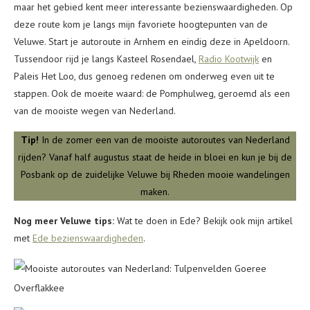
maar het gebied kent meer interessante bezienswaardigheden. Op
deze route kom je langs mijn favoriete hoogtepunten van de
Veluwe. Start je autoroute in Arnhem en eindig deze in Apeldoorn.
Tussendoor rijd je langs Kasteel Rosendael,
Radio Kootwijk
en
Paleis Het Loo, dus genoeg redenen om onderweg even uit te
stappen. Ook de moeite waard: de Pomphulweg, geroemd als een
van de mooiste wegen van Nederland.
Tip!
In de zomer een van de mooiste autoroutes van Nederland
rijden? Vanaf half augustus staat de heide in bloei en kun je bij de
Posbank op de zuidelijke Veluwe bij Rheden mooie wandelingen
maken.
Nog meer Veluwe tips:
Wat te doen in Ede? Bekijk ook mijn artikel
met
Ede bezienswaardigheden
.