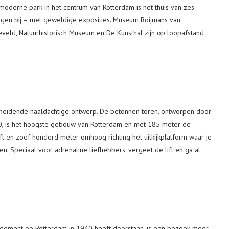
 moderne park in het centrum van Rotterdam is het thuis van zes
gen bij – met geweldige exposities. Museum Boijmans van
eveld, Natuurhistorisch Museum en De Kunsthal zijn op loopafstand
heidende naaldachtige ontwerp. De betonnen toren, ontworpen door
0, is het hoogste gebouw van Rotterdam en met 185 meter de
ift en zoef honderd meter omhoog richting het uitkijkplatform waar je
en. Speciaal voor adrenaline liefhebbers: vergeet de lift en ga al
rdement op Rotterdam in 1940 heeft doorstaan, is een bezoek meer