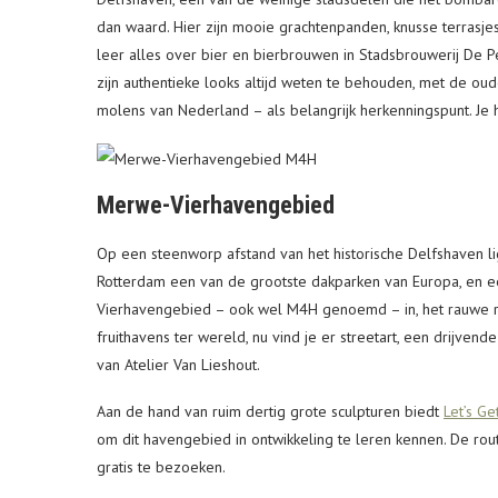
dan waard. Hier zijn mooie grachtenpanden, knusse terrasj
leer alles over bier en bierbrouwen in Stadsbrouwerij De P
zijn authentieke looks altijd weten te behouden, met de o
molens van Nederland – als belangrijk herkenningspunt. Je 
Merwe-Vierhavengebied
Op een steenworp afstand van het historische Delfshaven li
Rotterdam een van de grootste dakparken van Europa, en ee
Vierhavengebied – ook wel M4H genoemd – in, het rauwe ra
fruithavens ter wereld, nu vind je er streetart, een drijve
van Atelier Van Lieshout.
Aan de hand van ruim dertig grote sculpturen biedt
Let’s Ge
om dit havengebied in ontwikkeling te leren kennen. De rout
gratis te bezoeken.