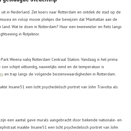
e uit in Nederland. Zet koers naar Rotterdam en ontdek de stad op de
nte musea en volop mooie plekjes die bewijzen dat ‘Manhattan aan de
 land. Wat te doen in Rotterdam? Huur een tweewieler en fiets langs
ightseeing in Rotjeknor.
-Park Weena nabij Rotterdam Centraal Station. Vandaag is het prima
 zon schijnt uitbundig, nauwelijks wind en de temperatuur is
es
en trap langs de volgende bezienswaardigheden in Rotterdam.
n zijn een aantal gave murals aangebracht door bekende nationale- en
sephstraat maakte Insane51 een licht psychedelisch portret van John