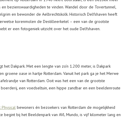
es en bezienswaardigheden te vinden. Wandel door de Tovertunnel,
elgrim en bewonder de Aelbrechtskolk. Historisch Delfshaven heeft
uderwetse korenmolen de Destilleerketel – een van de grootste
hebt er een fotogeniek uitzicht over het oude Delfshaven.
gt het Dakpark. Met een lengte van zo’n 1.200 meter, is Dakpark
n groene oase in hartje Rotterdam. Vanuit het park ga je het Merwe
felrandje van Rotterdam. Ooit was het een van de grootste
nde boerderij, een voedseltuin, een hippe zandbar en een beeldenroute
t Physical
bewoners én bezoekers van Rotterdam de mogelijkheid
e begint bij het Beeldenpark van AVL Mundo, is vijf kilometer lang en