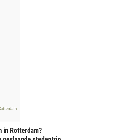
Rotterdam
n in Rotterdam?
n geslaagde stedentrip