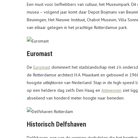
Een must voor liefhebbers van cultuur, het Museumpark. Dit
musea – volgend jaar komt daar Depot Boijmans van Beunin
Beuningen, Het Nieuwe Instituut, Chabot Museum, Villa Sonn
van elkaar gelegen in het prachtige Rotterdamse park.
Euromast
De
Euromast
domineert het stadslandschap met z’n ondersc
de Rotterdamse architect H.A. Maaskant en gebouwd in 196
hoogste uitkijktoren van Nederland. Stap in de high-speed l
op een heldere dag zelfs Den Haag en
Antwerpen
ziet ligg
abseilend van honderd meter hoogte naar beneden.
Historisch Delfshaven
Delfshaven, een van de weinige stadsdelen die het bomba