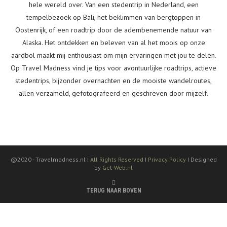
hele wereld over. Van een stedentrip in Nederland, een
tempelbezoek op Bali, het beklimmen van bergtoppen in
Oostenrijk, of een roadtrip door de adembenemende natuur van
Alaska. Het ontdekken en beleven van al het moois op onze
aardbol maakt mij enthousiast om mijn ervaringen met jou te delen.
Op Travel Madness vind je tips voor avontuurlijke roadtrips, actieve
stedentrips, bijzonder overnachten en de mooiste wandelroutes,
allen verzameld, gefotografeerd en geschreven door mijzelf.
@2020 -
Travelmadness.nl I
All Rights Reserved
I
Privacy Policy
I Designed
by
Get-Web.nl
TERUG NAAR BOVEN