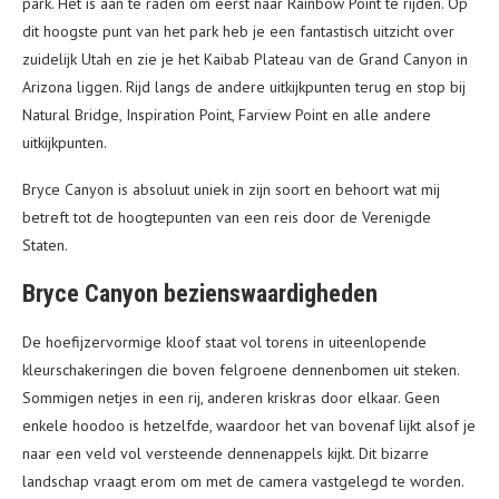
park. Het is aan te raden om eerst naar Rainbow Point te rijden. Op
dit hoogste punt van het park heb je een fantastisch uitzicht over
zuidelijk Utah en zie je het Kaibab Plateau van de Grand Canyon in
Arizona liggen. Rijd langs de andere uitkijkpunten terug en stop bij
Natural Bridge, Inspiration Point, Farview Point en alle andere
uitkijkpunten.
Bryce Canyon is absoluut uniek in zijn soort en behoort wat mij
betreft tot de hoogtepunten van een reis door de Verenigde
Staten.
Bryce Canyon bezienswaardigheden
De hoefijzervormige kloof staat vol torens in uiteenlopende
kleurschakeringen die boven felgroene dennenbomen uit steken.
Sommigen netjes in een rij, anderen kriskras door elkaar. Geen
enkele hoodoo is hetzelfde, waardoor het van bovenaf lijkt alsof je
naar een veld vol versteende dennenappels kijkt. Dit bizarre
landschap vraagt erom om met de camera vastgelegd te worden.