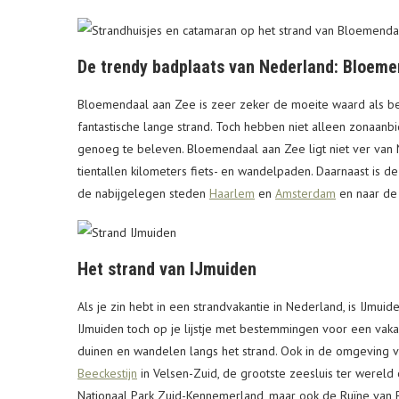
De trendy badplaats van Nederland: Bloeme
Bloemendaal aan Zee is zeer zeker de moeite waard als b
fantastische lange strand. Toch hebben niet alleen zonaanbid
genoeg te beleven. Bloemendaal aan Zee ligt niet ver van
tientallen kilometers fiets- en wandelpaden. Daarnaast is de
de nabijgelegen steden
Haarlem
en
Amsterdam
en naar d
Het strand van IJmuiden
Als je zin hebt in een strandvakantie in Nederland, is IJmuid
IJmuiden toch op je lijstje met bestemmingen voor een vaka
duinen en wandelen langs het strand. Ook in de omgeving 
Beeckestijn
in Velsen-Zuid, de grootste zeesluis ter wereld 
Nationaal Park Zuid-Kennemerland, maar ook de Ruïne van B