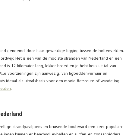
nd genoemd, door haar geweldige ligging tussen de bollenvelden.
oordwijk. Het is een van de mooiste stranden van Nederland en een
and is 12 kilomater lang, lekker breed en je hebt keus uit tal van
 Alle voorzieningen zijn aanwezig; van ligbeddenverhuur en
ats ideaal als uitvalsbasis voor een mooie fietsroute of wandeling
velden
.
Nederland
ellige strandpaviljoens en bruisende boulevard een zeer populaire
velingen kunnen er beachvolleyballen en surfen, en zonaanbidders