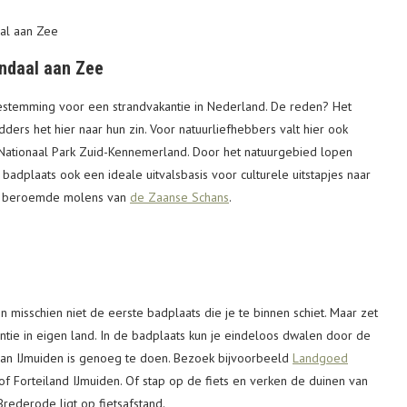
ndaal aan Zee
estemming voor een strandvakantie in Nederland. De reden? Het
ders het hier naar hun zin. Voor natuurliefhebbers valt hier ook
 Nationaal Park Zuid-Kennemerland. Door het natuurgebied lopen
 badplaats ook een ideale uitvalsbasis voor culturele uitstapjes naar
e beroemde molens van
de Zaanse Schans
.
en misschien niet de eerste badplaats die je te binnen schiet. Maar zet
ntie in eigen land. In de badplaats kun je eindeloos dwalen door de
van IJmuiden is genoeg te doen. Bezoek bijvoorbeeld
Landgoed
of Forteiland IJmuiden. Of stap op de fiets en verken de duinen van
rederode ligt op fietsafstand.