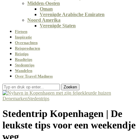
Midden-Oosten
Oman
Verenigde Arabische Emiraten
Noord Amerika
Verenigde Staten
Fietsen
Inspiratie
Overnachten
Reisproducten
Reistips
Roadtrips
Stedentrips
Wandelen
Over Travel Madness
Zoeken
Denemarken
Stedentrips
Stedentrip Kopenhagen | De
leukste tips voor een weekendje
weg