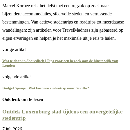
Marcel Korbee reist het liefst met een rugzak op zoek naar
bijzondere accommodaties, sfeervolle steden en verrassende
bestemmingen. Van actieve stedentrips en roadtrips tot meerdaagse
wandelingen: zijn artikelen voor TravelMadness zijn gebaseerd op
eigen ervaringen en helpen je het maximale uit je reis te halen.
vorige artikel
Wat te doen in Shoreditch | Tips voor een bezoek aan de hipste wijk van
Londen
volgende artikel
Budget Spanje | Wat kost een stedentrip naar Sevilla?
Ook leuk om te lezen
Ontdek Luxemburg stad tijdens een onvergetelijke
stedentrip
7 juli 2026