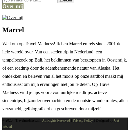
Over mij
Marcel
Welkom op Travel Madness! Ik ben Marcel en reis sinds 2001 de
hele wereld over. Van een stedentrip in Nederland, een
tempelbezoek op Bali, het beklimmen van bergtoppen in Oostenrijk,
of een roadtrip door de adembenemende natuur van Alaska. Het
ontdekken en beleven van al het moois op onze aardbol maakt mij
enthousiast om mijn ervaringen met jou te delen. Op Travel
Madness vind je tips voor avontuurlijke roadtrips, actieve
stedentrips, bijzonder overnachten en de mooiste wandelroutes, allen
verzameld, gefotografeerd en geschreven door mijzelf.
@2020 -
Travelmadness.nl I
All Rights Reserved
I
Privacy Policy
I Designed by
Get-
Web.nl