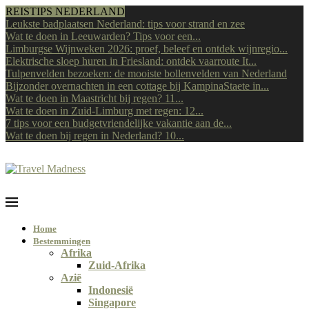
REISTIPS NEDERLAND
Leukste badplaatsen Nederland: tips voor strand en zee
Wat te doen in Leeuwarden? Tips voor een...
Limburgse Wijnweken 2026: proef, beleef en ontdek wijnregio...
Elektrische sloep huren in Friesland: ontdek vaarroute It...
Tulpenvelden bezoeken: de mooiste bollenvelden van Nederland
Bijzonder overnachten in een cottage bij KampinaStaete in...
Wat te doen in Maastricht bij regen? 11...
Wat te doen in Zuid-Limburg met regen: 12...
7 tips voor een budgetvriendelijke vakantie aan de...
Wat te doen bij regen in Nederland? 10...
Home
Bestemmingen
Afrika
Zuid-Afrika
Azië
Indonesië
Singapore