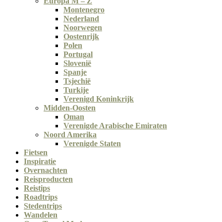
Europa M – Z
Montenegro
Nederland
Noorwegen
Oostenrijk
Polen
Portugal
Slovenië
Spanje
Tsjechië
Turkije
Verenigd Koninkrijk
Midden-Oosten
Oman
Verenigde Arabische Emiraten
Noord Amerika
Verenigde Staten
Fietsen
Inspiratie
Overnachten
Reisproducten
Reistips
Roadtrips
Stedentrips
Wandelen