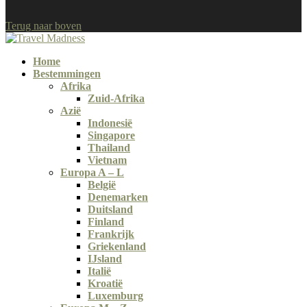
Terug naar boven
Home
Bestemmingen
Afrika
Zuid-Afrika
Azië
Indonesië
Singapore
Thailand
Vietnam
Europa A – L
België
Denemarken
Duitsland
Finland
Frankrijk
Griekenland
IJsland
Italië
Kroatië
Luxemburg