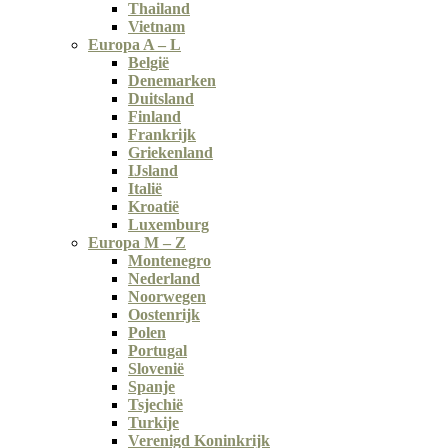
Thailand
Vietnam
Europa A – L
België
Denemarken
Duitsland
Finland
Frankrijk
Griekenland
IJsland
Italië
Kroatië
Luxemburg
Europa M – Z
Montenegro
Nederland
Noorwegen
Oostenrijk
Polen
Portugal
Slovenië
Spanje
Tsjechië
Turkije
Verenigd Koninkrijk