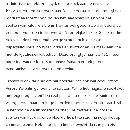
architectuurliefhebber mag ik een bezoek aan de markante
Ishavskatedralen niet overslaan. De kathedraal met enorme glas-in-
loodramen torent hoog boven het landschap uit. En voor het
spotten van wildlife zit je in Tromsø ook goed. Stap aan boord van
een boot voor een tocht over de Noordelijke IJszee. Geniet op het
dek van adembenemende vergezichten en kijk uit naar
papegaaiduikers, dolfijnen, orka’s en bultruggen. Of maak een ritje
met de Fjellheisen kabelbaan. Deze brengt je naar de 421 meter
hoge top van de berg Storsteinen. Vanaf hier heb je een
panoramisch uitzicht over de omgeving.
Tromsø is ook dé plek om het noorderlicht, ook wel poollicht of
Aurora Borealis genoemd, te spotten. Wil je het magische spektakel
met eigen ogen zien? Dan zal je in de late herfst, de winter of de
vroege lente naar het hoge noorden moeten reizen. Uiteraard zal
je het nodige geluk moeten hebben. De mysterieuze groene
slierten van het dansende Noorderlicht laten zich namelijk niet op
commando zien. Heb je pech en het is bewolkt dan zie je niets.