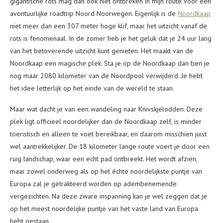
gigantische rots mag dan ook niet ontbreken in mijn route voor een
avontuurlijke roadtrip Noord Noorwegen. Eigenlijk is de
Noordkaap
niet meer dan een 307 meter hoge klif, maar het uitzicht vanaf de
rots is fenomenaal. In de zomer heb je het geluk dat je 24 uur lang
van het betoverende uitzicht kunt genieten. Het maakt van de
Noordkaap een magische plek. Sta je op de Noordkaap dan ben je
nog maar 2080 kilometer van de Noordpool verwijderd. Je hebt
het idee letterlijk op het einde van de wereld te staan.
Maar wat dacht je van een wandeling naar Knivskjelodden. Deze
plek ligt officieel noordelijker dan de Noordkaap zelf, is minder
toeristisch en alleen te voet bereikbaar, en daarom misschien juist
wel aantrekkelijker. De 18 kilometer lange route voert je door een
ruig landschap, waar een echt pad ontbreekt. Het wordt afzien,
maar zowel onderweg als op het échte noordelijkste puntje van
Europa zal je getrakteerd worden op adembenemende
vergezichten. Na deze zware inspanning kan je wel zeggen dat je
op het meest noordelijke puntje van het vaste land van Europa
hebt gestaan.