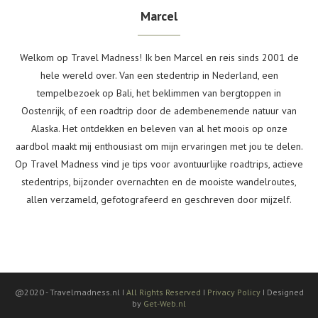
Marcel
Welkom op Travel Madness! Ik ben Marcel en reis sinds 2001 de
hele wereld over. Van een stedentrip in Nederland, een
tempelbezoek op Bali, het beklimmen van bergtoppen in
Oostenrijk, of een roadtrip door de adembenemende natuur van
Alaska. Het ontdekken en beleven van al het moois op onze
aardbol maakt mij enthousiast om mijn ervaringen met jou te delen.
Op Travel Madness vind je tips voor avontuurlijke roadtrips, actieve
stedentrips, bijzonder overnachten en de mooiste wandelroutes,
allen verzameld, gefotografeerd en geschreven door mijzelf.
@2020 -
Travelmadness.nl I
All Rights Reserved
I
Privacy Policy
I Designed
by
Get-Web.nl