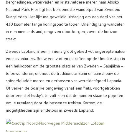
berghellingen, watervallen en kristalheldere meren naar Abisko
National Park. Hier ligt het beroemdste wandelpad van Zweden:
Kungsleden. Het lijkt me geweldig uitdaging om een deel van het
430 kilometer lange koningspad te lopen. Oneindig lang wandelen
in een niemandsland, omgeven door bergen, zover de horizon
strekt.
Zweeds Lapland is een immens groot gebied vol ongerepte natuur
voor avonturiers. Bouw een vlot en ga raften op de Umeälv, stap in
een helikopter om de grootste gletsjer van Zweden – Salajäkna –
te bewonderen, ontmoet de traditionele Sami en aanschouw de
spiegelgladde meren en oerbossen van werelderfgoed Laponia.
Of verken de bosrijke omgeving vanaf een fiets, voortgetrokken
door een stel husky’s. Je zult zien dat de honden staan te popelen
om je urenlang door de bossen te trekken. Kortom, de
mogelijkheden zijn eindeloos in Zweeds Lapland.