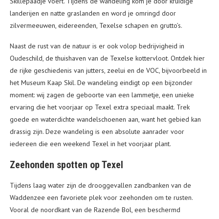
Skillepaadje voert. Tijdens de wandeling kom je door kruidige
landerijen en natte graslanden en word je omringd door
zilvermeeuwen, eidereenden, Texelse schapen en grutto’s.
Naast de rust van de natuur is er ook volop bedrijvigheid in
Oudeschild, de thuishaven van de Texelse kottervloot. Ontdek hier
de rijke geschiedenis van jutters, zeelui en de VOC, bijvoorbeeld in
het Museum Kaap Skil. De wandeling eindigt op een bijzonder
moment: wij zagen de geboorte van een lammetje, een unieke
ervaring die het voorjaar op Texel extra speciaal maakt. Trek
goede en waterdichte wandelschoenen aan, want het gebied kan
drassig zijn. Deze wandeling is een absolute aanrader voor
iedereen die een weekend Texel in het voorjaar plant.
Zeehonden spotten op Texel
Tijdens laag water zijn de drooggevallen zandbanken van de
Waddenzee een favoriete plek voor zeehonden om te rusten.
Vooral de noordkant van de Razende Bol, een beschermd