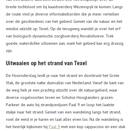
brede tochtsloot om bij kaasboerderij Wezenspyk te komen. Langs
de route vind je diverse informatieborden die je meer vertellen
over de geschiedenis van het gebied. Geniet van de natuur en het
weidse uitzicht op Texel. Op de terugweg wandel je over het erf
van biologisch-dynamische zorgboerderij Novalishoeve. Trek
goede, waterdichte schoenen aan, want het gebied kan erg drassig
zijn.
Uitwaaien op het strand van Texel
De Hoornderslag leidt je naar het strand en doorkruist het Grote
Vlak, de grootste natte duinvallei van Nederland. Vanaf de kant van
de weg heb je een prachtig uitzicht over dit natuurgebied, waar
diverse vogelsoorten leven en Schotse Hooglanders grazen.
Parkeer de auto bij strandpaviljoen Paal 9 en loop het laatste
stukje naar het strand. Geniet van een wandeling langs het strand,
voel de wind in je haren en laat alles even los. Na de wandeling is
het heerlijk bijkomen bij
Paal 9
met een kop cappuccino en een stuk