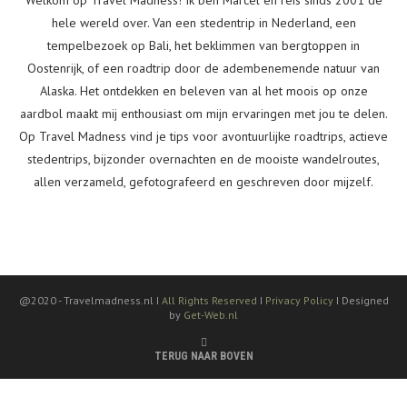
Welkom op Travel Madness! Ik ben Marcel en reis sinds 2001 de
hele wereld over. Van een stedentrip in Nederland, een
tempelbezoek op Bali, het beklimmen van bergtoppen in
Oostenrijk, of een roadtrip door de adembenemende natuur van
Alaska. Het ontdekken en beleven van al het moois op onze
aardbol maakt mij enthousiast om mijn ervaringen met jou te delen.
Op Travel Madness vind je tips voor avontuurlijke roadtrips, actieve
stedentrips, bijzonder overnachten en de mooiste wandelroutes,
allen verzameld, gefotografeerd en geschreven door mijzelf.
@2020 -
Travelmadness.nl I
All Rights Reserved
I
Privacy Policy
I Designed
by
Get-Web.nl
TERUG NAAR BOVEN