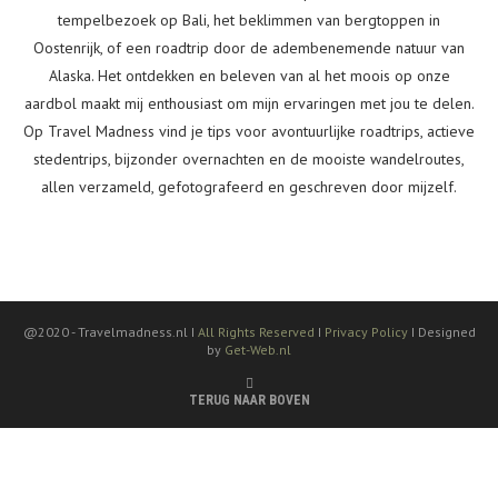
tempelbezoek op Bali, het beklimmen van bergtoppen in
Oostenrijk, of een roadtrip door de adembenemende natuur van
Alaska. Het ontdekken en beleven van al het moois op onze
aardbol maakt mij enthousiast om mijn ervaringen met jou te delen.
Op Travel Madness vind je tips voor avontuurlijke roadtrips, actieve
stedentrips, bijzonder overnachten en de mooiste wandelroutes,
allen verzameld, gefotografeerd en geschreven door mijzelf.
@2020 -
Travelmadness.nl I
All Rights Reserved
I
Privacy Policy
I Designed
by
Get-Web.nl
TERUG NAAR BOVEN