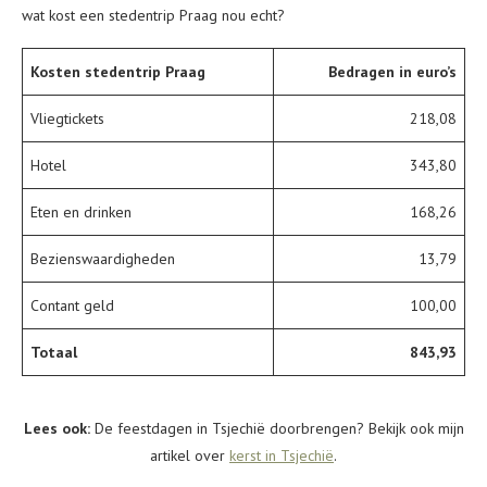
wat kost een stedentrip Praag nou echt?
Kosten stedentrip Praag
Bedragen in euro’s
Vliegtickets
218,08
Hotel
343,80
Eten en drinken
168,26
Bezienswaardigheden
13,79
Contant geld
100,00
Totaal
843,93
Lees ook:
De feestdagen in Tsjechië doorbrengen? Bekijk ook mijn
artikel over
kerst in Tsjechië
.