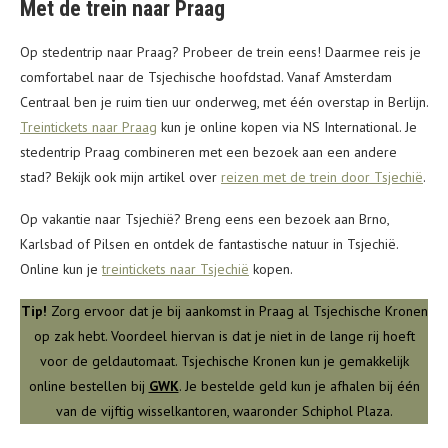
Met de trein naar Praag
Op stedentrip naar Praag? Probeer de trein eens! Daarmee reis je
comfortabel naar de Tsjechische hoofdstad. Vanaf Amsterdam
Centraal ben je ruim tien uur onderweg, met één overstap in Berlijn.
Treintickets naar Praag
kun je online kopen via NS International. Je
stedentrip Praag combineren met een bezoek aan een andere
stad? Bekijk ook mijn artikel over
reizen met de trein door Tsjechië
.
Op vakantie naar Tsjechië? Breng eens een bezoek aan Brno,
Karlsbad of Pilsen en ontdek de fantastische natuur in Tsjechië.
Online kun je
treintickets naar Tsjechië
kopen.
Tip!
Zorg ervoor dat je bij aankomst in Praag al Tsjechische Kronen
op zak hebt. Voordeel hiervan is dat je niet in de lange rij hoeft
voor de geldautomaat. Tsjechische Kronen kun je gemakkelijk
online bestellen bij
GWK
. Je bestelde geld kun je afhalen bij één
van de vijftig wisselkantoren, waaronder Schiphol Plaza.