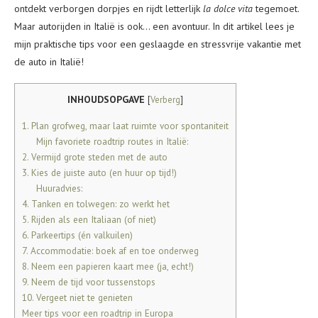
ontdekt verborgen dorpjes en rijdt letterlijk
la dolce vita
tegemoet.
Maar autorijden in Italië is ook… een avontuur. In dit artikel lees je
mijn praktische tips voor een geslaagde en stressvrije vakantie met
de auto in Italië!
INHOUDSOPGAVE
[
Verberg
]
1. Plan grofweg, maar laat ruimte voor spontaniteit
Mijn favoriete roadtrip routes in Italië:
2. Vermijd grote steden met de auto
3. Kies de juiste auto (en huur op tijd!)
Huuradvies:
4. Tanken en tolwegen: zo werkt het
5. Rijden als een Italiaan (of niet)
6. Parkeertips (én valkuilen)
7. Accommodatie: boek af en toe onderweg
8. Neem een papieren kaart mee (ja, echt!)
9. Neem de tijd voor tussenstops
10. Vergeet niet te genieten
Meer tips voor een roadtrip in Europa