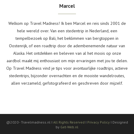
Marcel
Welkom op Travel Madness! Ik ben Marcel en reis sinds 2001 de
hele wereld over. Van een stedentrip in Nederland, een
tempelbezoek op Bali, het beklimmen van bergtoppen in
Oostenrijk, of een roadtrip door de adembenemende natuur van
Alaska. Het ontdekken en beleven van al het moois op onze
aardbol maakt mij enthousiast om mijn ervaringen met jou te delen.
Op Travel Madness vind je tips voor avontuurlijke roadtrips, actieve
stedentrips, bijzonder overnachten en de mooiste wandelroutes,
allen verzameld, gefotografeerd en geschreven door mijzelf.
@2020 -
Travelmadness.nl I
All Rights Reserved
I
Privacy Policy
I Designed
by
Get-Web.nl