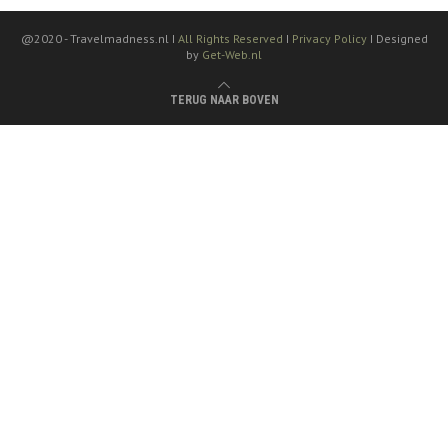
@2020 -
Travelmadness.nl I
All Rights Reserved
I
Privacy Policy
I Designed
by
Get-Web.nl
TERUG NAAR BOVEN