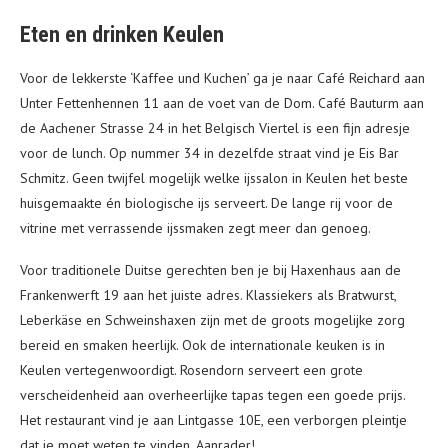
Eten en drinken Keulen
Voor de lekkerste ‘Kaffee und Kuchen’ ga je naar Café Reichard aan
Unter Fettenhennen 11 aan de voet van de Dom. Café Bauturm aan
de Aachener Strasse 24 in het Belgisch Viertel is een fijn adresje
voor de lunch. Op nummer 34 in dezelfde straat vind je Eis Bar
Schmitz. Geen twijfel mogelijk welke ijssalon in Keulen het beste
huisgemaakte én biologische ijs serveert. De lange rij voor de
vitrine met verrassende ijssmaken zegt meer dan genoeg.
Voor traditionele Duitse gerechten ben je bij Haxenhaus aan de
Frankenwerft 19 aan het juiste adres. Klassiekers als Bratwurst,
Leberkäse en Schweinshaxen zijn met de groots mogelijke zorg
bereid en smaken heerlijk. Ook de internationale keuken is in
Keulen vertegenwoordigt. Rosendorn serveert een grote
verscheidenheid aan overheerlijke tapas tegen een goede prijs.
Het restaurant vind je aan Lintgasse 10E, een verborgen pleintje
dat je moet weten te vinden. Aanrader!