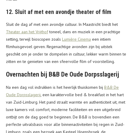
12. Sluit af met een avondje theater of film
Sluit de dag af met een avondje cultuur. In Maastricht biedt het
Theater aan het Vrijthof
toneel, dans en muziek in een prachtige
setting, terwijl bioscopen zoals
Lumière Cinema
een intiem
filmhuisgevoel geven. Regenachtige avonden zijn bij uitstek
geschikt om je onder te dompelen in cultuur, lekker warm binnen te
zitten en te genieten van een sfeervolle film of voorstelling.
Overnachten bij B&B De Oude Dorpsslagerij
Na een dag vol indrukken is het heerlijk thuiskomen bij
B&B De
Oude Dorpsslagerij
, een karaktervolle bed & breakfast in het hart
van Zuid-Limburg. Het pand straalt warmte en authenticiteit uit, met
luxe kamers vol comfort, moderne faciliteiten en een uitgebreid
ontbijt om de dag goed te beginnen. De B&B is bovendien een
perfecte uitvalsbasis voor alle binnenactiviteiten bij regen in Zuid-
Limburg, zoals een bezoek aan Kasteel Hoensbroek, de