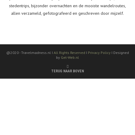
stedentrips, bijzonder overnachten en de mooiste wandelroutes,
allen verzameld, gefotografeerd en geschreven door mijzelf.
@2020 -
Travelmadness.nl I
All Rights Reserved
I
Privacy Policy
I Designed
by
Get-Web.nl
TERUG NAAR BOVEN