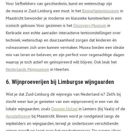
Voor liefhebbers van geschiedenis, kunst en wetenschap zijn
de musea in Zuid-Limburg een must. In het
Bonnefantenmuseum
in
Maastricht bewonder je moderne en klassieke kunstwerken in een
iconisch gebouw. Voor gezinnen is het
Discovery Museum
in
Kerkrade een echte aanrader: interactieve tentoonstellingen over
techniek, wetenschap en duurzaamheid zorgen dat kinderen én
volwassenen zich uren kunnen vermaken. Musea bieden een ideale
mix van leren en beleven, en zijn perfect voor regenachtige dagen
waarop je toch actief en geïnspireerd wilt blijven. Ook leuk: het
Nederlands Mijnmuseum
in Heerlen.
6. Wijnproeverijen bij Limburgse wijngaarden
Wist je dat Zuid-Limburg dé wijnregio van Nederland is? Zelfs bij
slecht weer kun je genieten van een wijnproeverij in een van de
lokale wijngaarden, zoals
Domein Holset
in Lemiers (bij Vaals) of de
Apostelhoeve
bij Maastricht. Binnen word je rondgeleid langs de
wijnkelders en wijngaarden, terwijl je ondertussen verschillende
wijnen proeft en leert over het productieproces. De warme sfeer