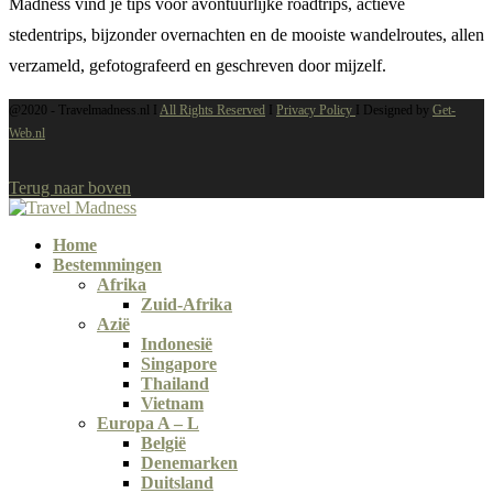
Madness vind je tips voor avontuurlijke roadtrips, actieve
stedentrips, bijzonder overnachten en de mooiste wandelroutes, allen
verzameld, gefotografeerd en geschreven door mijzelf.
@2020 -
Travelmadness.nl I
All Rights Reserved
I
Privacy Policy
I Designed by
Get-
Web.nl
Terug naar boven
Home
Bestemmingen
Afrika
Zuid-Afrika
Azië
Indonesië
Singapore
Thailand
Vietnam
Europa A – L
België
Denemarken
Duitsland