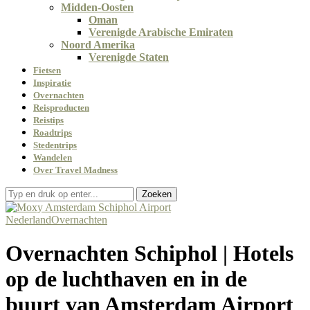
Midden-Oosten
Oman
Verenigde Arabische Emiraten
Noord Amerika
Verenigde Staten
Fietsen
Inspiratie
Overnachten
Reisproducten
Reistips
Roadtrips
Stedentrips
Wandelen
Over Travel Madness
Zoeken
Nederland
Overnachten
Overnachten Schiphol | Hotels
op de luchthaven en in de
buurt van Amsterdam Airport