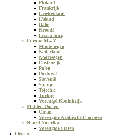
Finland
Frankrijk
Griekenland
IJsland
Italië
Kroatië
Luxemburg
Europa M – Z
Montenegro
Nederland
Noorwegen
Oostenrijk
Polen
Portugal
Slovenië
Spanje
Tsjechië
Turkije
Verenigd Koninkrijk
Midden-Oosten
Oman
Verenigde Arabische Emiraten
Noord Amerika
Verenigde Staten
Fietsen