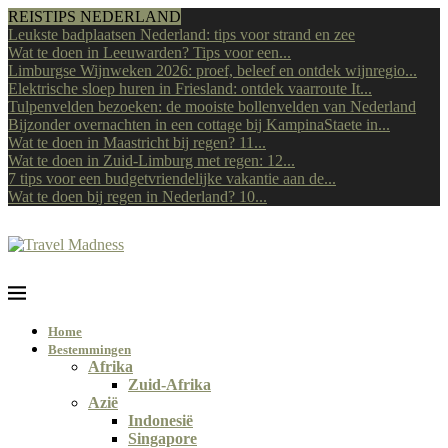
REISTIPS NEDERLAND
Leukste badplaatsen Nederland: tips voor strand en zee
Wat te doen in Leeuwarden? Tips voor een...
Limburgse Wijnweken 2026: proef, beleef en ontdek wijnregio...
Elektrische sloep huren in Friesland: ontdek vaarroute It...
Tulpenvelden bezoeken: de mooiste bollenvelden van Nederland
Bijzonder overnachten in een cottage bij KampinaStaete in...
Wat te doen in Maastricht bij regen? 11...
Wat te doen in Zuid-Limburg met regen: 12...
7 tips voor een budgetvriendelijke vakantie aan de...
Wat te doen bij regen in Nederland? 10...
Home
Bestemmingen
Afrika
Zuid-Afrika
Azië
Indonesië
Singapore