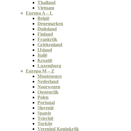
Thailand
Vietnam
Europa A – L
België
Denemarken
Duitsland
Finland
Frankrijk
Griekenland
IJsland
Italië
Kroatië
Luxemburg
Europa M – Z
Montenegro
Nederland
Noorwegen
Oostenrijk
Polen
Portugal
Slovenië
Spanje
Tsjechië
Turkije
Verenigd Koninkrijk