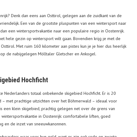
enrijk? Denk dan eens aan Osttirol, gelegen aan de zuidkant van de
ndvriendelijk. Een van de grootste pluspunten van een wintersport naar
r dan een wintersportvakantie naar een populaire regio in Oostenrijk.
t het hele gezin op wintersport wilt gaan. Bovendien krijg je met de
Osttirol. Met ruim 160 kilometer aan pistes kun je je hier dus heerlijk
op de nabijgelegen Mölltaler Gletscher en Ankogel.
igebied Hochficht
ste Nederlanders totaal onbekende skigebied Hochficht. Er is 20
ed – met prachtige uitzichten over het Böhmerwald – ideaal voor
is een klein skigebied, prachtig gelegen net over de grens van
wintersportvakantie in Oostenrijk: comfortabele liften, goed
ing en de inzet van sneeuwkanonnen.
nowboarders waar voor hun geld, want er zijn ook rode en zwarte