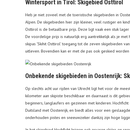
Wintersport in Tirol: Skigebied Osttirol
Heb je niet zoveel met de toeristische skigebieden in Oost
Alpen. De skigebieden hier zijn kleiner, veel rustiger en ki
Osttirol is de betaalbare prijs. Deze ligt vaak een stuk lage
De voordelige prijs is natuurlijk erg aantrekkelijk als je me
skipas ‘Skihit Osttirol’ toegang tot de zeven skigebieden van 
uitleven. Bovendien kan er met de pas ook geskied worden 
Onbekende skigebieden in Oostenrijk: Sk
Op slechts acht uur rijden van Utrecht ligt het voor de mee
kilometer aan skipiste beschikbaar en daarnaast is dit gebi
beginners, langlaufers en gezinnen met kinderen. Hochficht 
Duitsland met Oostenrijk, en biedt alles voor een geslaagde 
onderhouden pistes en sneeuwzeker dankzij zijn hoge ligg
In het skigebied Hochficht krijgen ook ervaren skiërs en s