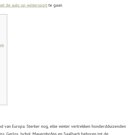
et de auto op wintersport
te gaan.
elt
and van Europa. Sterker nog, elke winter vertrekken honderdduizenden
iss, Gerlos, Ischgl, Mayernhofen en Saalbach behoren tot de