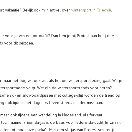
 vakantie? Bekijk ook mijn artikel over
wintersport in Tsjechië
.
 voor je wintersportoutfit? Dan ben je bij Protest aan het juiste
s voor dit seizoen.
, maar het oog wil ook wat als het om wintersportkleding gaat. Wil je
intersportmode volgt. Wat zijn de wintersporttrends voor heren?
zame ski- en snowboardjassen met college-stijl worden de trend op
ng ook tijdens het dagelijks leven steeds minder misstaan.
, maar ook tijdens een wandeling in Nederland. Als fervent
 toch mannen? Een ski-jas is de basis voor iedere ski-outfit. Er zijn
ski-
en tot modieuze parka’s. Met een ski-jas van Protest schitter jij