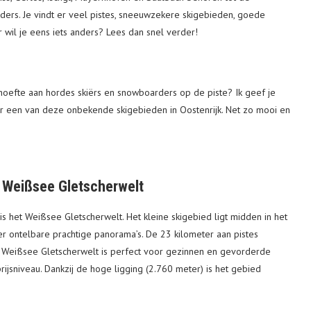
nders. Je vindt er veel pistes, sneeuwzekere skigebieden, goede
 wil je eens iets anders? Lees dan snel verder!
hoefte aan hordes skiërs en snowboarders op de piste? Ik geef je
 naar een van deze onbekende skigebieden in Oostenrijk. Net zo mooi en
d Weißsee Gletscherwelt
 het Weißsee Gletscherwelt. Het kleine skigebied ligt midden in het
er ontelbare prachtige panorama’s. De 23 kilometer aan pistes
. Weißsee Gletscherwelt is perfect voor gezinnen en gevorderde
jsniveau. Dankzij de hoge ligging (2.760 meter) is het gebied