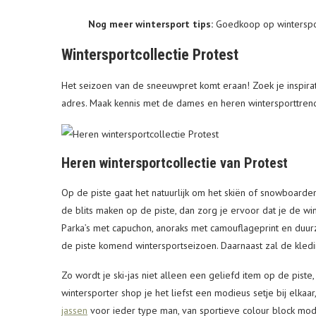
Nog meer wintersport tips:
Goedkoop op wintersport
Wintersportcollectie Protest
Het seizoen van de sneeuwpret komt eraan! Zoek je inspiratie
adres. Maak kennis met de dames en heren wintersporttrend
Heren wintersportcollectie van Protest
Op de piste gaat het natuurlijk om het skiën of snowboarden
de blits maken op de piste, dan zorg je ervoor dat je de w
Parka’s met capuchon, anoraks met camouflageprint en duur
de piste komend wintersportseizoen. Daarnaast zal de kledi
Zo wordt je ski-jas niet alleen een geliefd item op de piste
wintersporter shop je het liefst een modieus setje bij elkaar,
jassen
voor ieder type man, van sportieve colour block modell