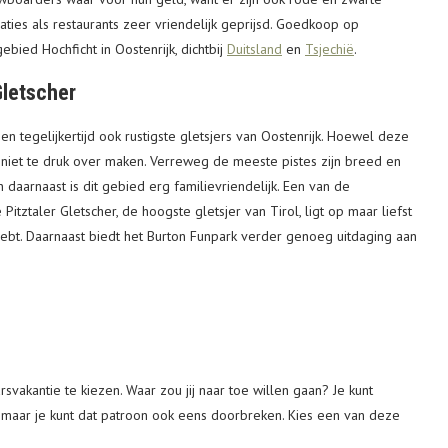
ties als restaurants zeer vriendelijk geprijsd. Goedkoop op
ebied Hochficht in Oostenrijk, dichtbij
Duitsland
en
Tsjechië
.
Gletscher
 en tegelijkertijd ook rustigste gletsjers van Oostenrijk. Hoewel deze
er niet te druk over maken. Verreweg de meeste pistes zijn breed en
en daarnaast is dit gebied erg familievriendelijk. Een van de
itztaler Gletscher, de hoogste gletsjer van Tirol, ligt op maar liefst
ebt. Daarnaast biedt het Burton Funpark verder genoeg uitdaging aan
vakantie te kiezen. Waar zou jij naar toe willen gaan? Je kunt
n, maar je kunt dat patroon ook eens doorbreken. Kies een van deze