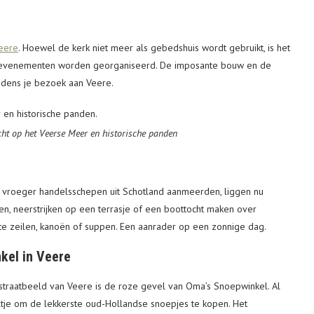
Veere
. Hoewel de kerk niet meer als gebedshuis wordt gebruikt, is het
n evenementen worden georganiseerd. De imposante bouw en de
ijdens je bezoek aan Veere.
cht op het Veerse Meer en historische panden
r vroeger handelsschepen uit Schotland aanmeerden, liggen nu
en, neerstrijken op een terrasje of een boottocht maken over
 te zeilen, kanoën of suppen. Een aanrader op een zonnige dag.
nkel in Veere
traatbeeld van Veere is de roze gevel van Oma’s Snoepwinkel. Al
keltje om de lekkerste oud-Hollandse snoepjes te kopen. Het