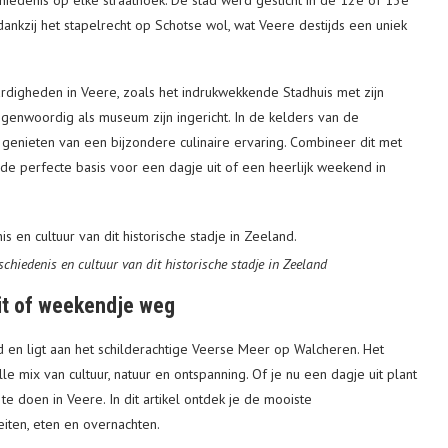
edenis op elke straathoek. De stad werd gesticht in de 12e of 13e
kzij het stapelrecht op Schotse wol, wat Veere destijds een uniek
rdigheden in Veere, zoals het indrukwekkende Stadhuis met zijn
genwoordig als museum zijn ingericht. In de kelders van de
 genieten van een bijzondere culinaire ervaring. Combineer dit met
de perfecte basis voor een dagje uit of een heerlijk weekend in
chiedenis en cultuur van dit historische stadje in Zeeland
uit of weekendje weg
d en ligt aan het schilderachtige Veerse Meer op Walcheren. Het
e mix van cultuur, natuur en ontspanning. Of je nu een dagje uit plant
e doen in Veere. In dit artikel ontdek je de mooiste
eiten, eten en overnachten.