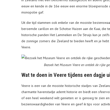
in Zeeland met een beschermd stadsgezicht en ademt geschi
eeuw en kende in de 16e eeuw een enorme bloeiperiode dan
monopolie gaf.
Uit die tijd stammen ook enkele van de mooiste bezienswaa
beroemde carillon en de Schotse Huizen aan de Kaai, die te
historische panden Het Lammeken en De Struijs kun je zelfs
de zonnige zomers die Zeeland te bieden heeft en je hebt 
Veere.
Bezoek het Museum Veere en ontdek de rijke ges
Wat te doen in Veere tijdens een dagje 
Veere is een van de mooiste historische stadjes van Zeelan
charmante havenstadje ademt historie en biedt een sfeervoll
of een heel weekend wilt genieten: er is genoeg te zien en t
bezienswaardigheden van Veere en geef ik tips voor activit