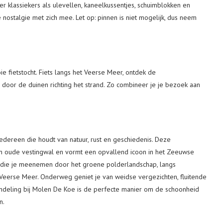
r klassiekers als ulevellen, kaneelkussentjes, schuimblokken en
 nostalgie met zich mee. Let op: pinnen is niet mogelijk, dus neem
 fietstocht. Fiets langs het Veerse Meer, ontdek de
oor de duinen richting het strand. Zo combineer je je bezoek aan
edereen die houdt van natuur, rust en geschiedenis. Deze
en oude vestingwal en vormt een opvallend icoon in het Zeeuwse
 die je meenemen door het groene polderlandschap, langs
Veerse Meer. Onderweg geniet je van weidse vergezichten, fluitende
wandeling bij Molen De Koe is de perfecte manier om de schoonheid
n.